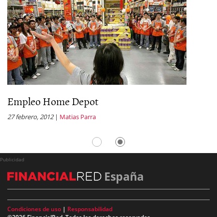
Empleo Home Depot
E
27 febrero, 2012
|
Matias Parra
26
Publicidad
España
Condiciones de uso
|
Responsabilidad