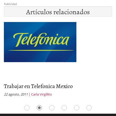
Publicidad
Artículos relacionados
Trabajar en Telefonica Mexico
E
22 agosto, 2011
|
Carla Virgillito
23