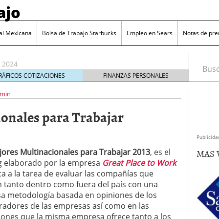
ajo
 jubilarse a los 40 años?
11 noviembre, 2023
cubre los nuevos conceptos deducibles en la
al Mexicana
Bolsa de Trabajo Starbucks
Empleo en Sears
Notas de pre
22 enero, 2024
umento en las cotizaciones de los trabajadores en
, 2024
Busca
empleos en 2023 a pesar de un crecimiento
RÁFICOS COTIZACIONES
FINANZAS PERSONALES
 enero, 2024
min
 rentabilidad: récord de retiradas de dinero de
18 noviembre, 2023
onales para Trabajar
bilarse a los 40 años?
11 noviembre, 2023
cubre los nuevos conceptos deducibles en la
22 enero, 2024
Publicida
MAS 
jores Multinacionales para Trabajar 2013
, es el
g elaborado por la empresa
Great Place to Work
ca a la tarea de evaluar las compañías que
n tanto dentro como fuera del país con una
sa metodología basada en opiniones de los
radores de las empresas así como en las
iones que la misma empresa ofrece tanto a los