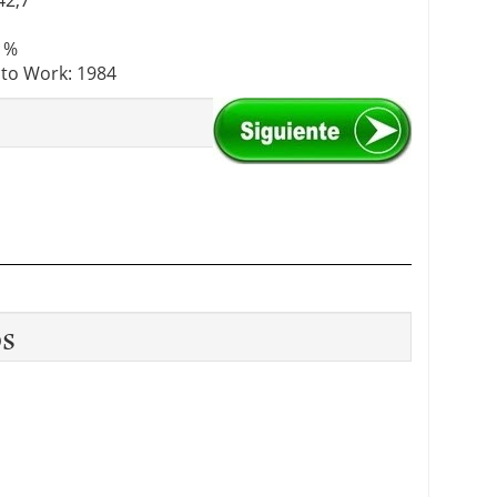
42,7
7 %
 to Work: 1984
os