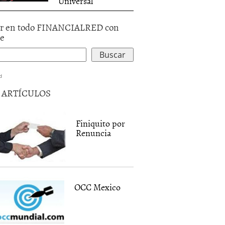
Universal
r en todo FINANCIALRED con
le
d
5 ARTÍCULOS
Finiquito por
Renuncia
OCC Mexico