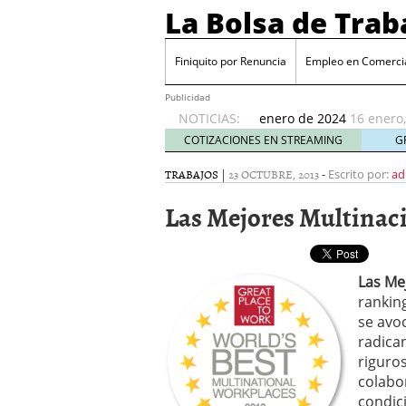
La Bolsa de Trab
¿Es realmente posible
Finiquito por Renuncia
Novedades fiscales: des
Empleo en Comerci
declaración de la Renta
Publicidad
Cambios en la nómina: a
NOTICIAS:
enero de 2024
16 enero
España genera 540.000 
COTIZACIONES EN STREAMING
G
económico moderado
9
TRABAJOS
|
23 OCTUBRE, 2013
-
Escrito por:
ad
Inflación y búsqueda de
bancos por las familias
Las Mejores Multinaci
¿Es realmente posible ju
Novedades fiscales: des
declaración de la Renta
Las Me
rankin
se avo
radica
riguro
colabo
condic