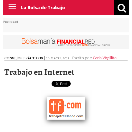
Toggle
La Bolsa de Trabajo
navigation
Publicidad
CONSEJOS PRÁCTICOS
|
16 MAYO, 2011
-
Escrito por:
Carla Virgillito
Trabajo en Internet