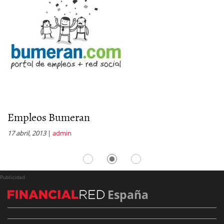
Empleos Bumeran
E
17 abril, 2013
|
admin
10
Publicidad
España