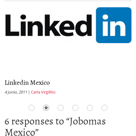
Linkedin Mexico
L
4 junio, 2011
|
Carla Virgillito
19
6 responses to “
Jobomas
Mexico
”