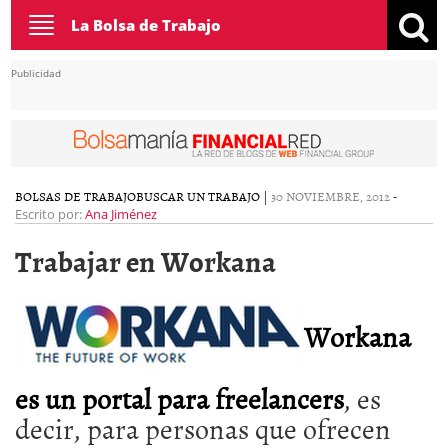
Toggle
La Bolsa de Trabajo
navigation
Publicidad
BOLSAS DE TRABAJO
BUSCAR UN TRABAJO
|
30 NOVIEMBRE, 2012
-
Escrito por:
Ana Jiménez
Trabajar en Workana
Workana
es un portal para freelancers
, es
decir, para personas que ofrecen