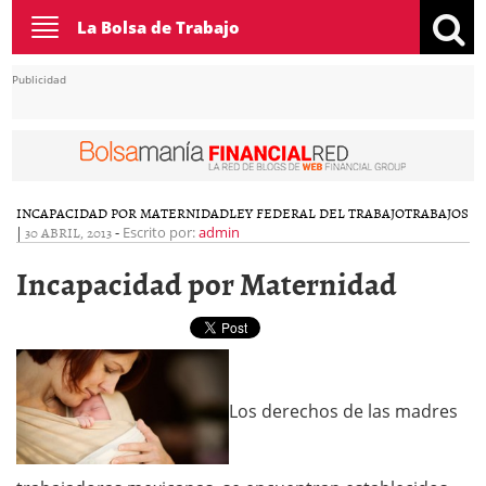
Toggle
La Bolsa de Trabajo
navigation
Publicidad
INCAPACIDAD POR MATERNIDAD
LEY FEDERAL DEL TRABAJO
TRABAJOS
|
30 ABRIL, 2013
-
Escrito por:
admin
Incapacidad por Maternidad
Los derechos de las madres