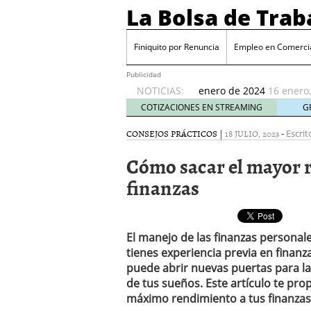
La Bolsa de Trab
¿Es realmente posible
Finiquito por Renuncia
Novedades fiscales: des
Empleo en Comerci
declaración de la Renta
Publicidad
Cambios en la nómina: a
NOTICIAS:
enero de 2024
16 enero
España genera 540.000 
COTIZACIONES EN STREAMING
G
económico moderado
9
CONSEJOS PRÁCTICOS
|
18 JULIO, 2023
-
Escrit
Inflación y búsqueda de
bancos por las familias
Cómo sacar el mayor r
¿Es realmente posible ju
finanzas
Novedades fiscales: des
declaración de la Renta
El manejo de las finanzas personal
tienes experiencia previa en finanz
puede abrir nuevas puertas para la s
de tus sueños. Este artículo te pr
máximo rendimiento a tus finanzas