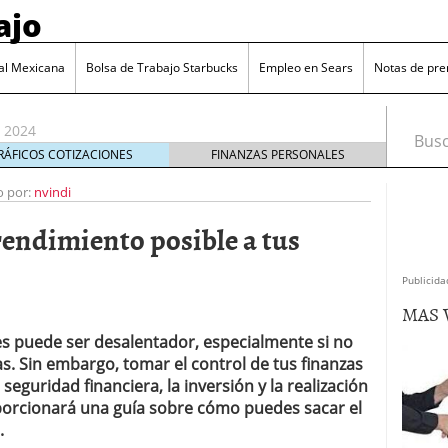
ajo
 jubilarse a los 40 años?
11 noviembre, 2023
cubre los nuevos conceptos deducibles en la
al Mexicana
Bolsa de Trabajo Starbucks
Empleo en Sears
Notas de pre
22 enero, 2024
umento en las cotizaciones de los trabajadores en
, 2024
Busca
empleos en 2023 a pesar de un crecimiento
RÁFICOS COTIZACIONES
FINANZAS PERSONALES
 enero, 2024
o por:
nvindi
 rentabilidad: récord de retiradas de dinero de
18 noviembre, 2023
endimiento posible a tus
bilarse a los 40 años?
11 noviembre, 2023
cubre los nuevos conceptos deducibles en la
22 enero, 2024
Publicida
MAS 
es puede ser desalentador, especialmente si no
as. Sin embargo, tomar el control de tus finanzas
eguridad financiera, la inversión y la realización
oporcionará una guía sobre cómo puedes sacar el
.