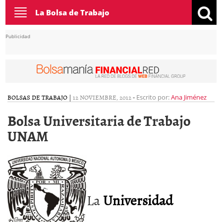
Toggle
La Bolsa de Trabajo
navigation
Publicidad
BOLSAS DE TRABAJO
|
12 NOVIEMBRE, 2012
-
Escrito por:
Ana Jiménez
Bolsa Universitaria de Trabajo
UNAM
La
Universidad